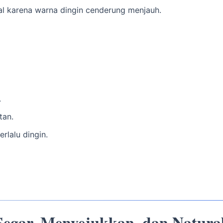
al karena warna dingin cenderung menjauh.
.
tan.
rlalu dingin.
Segar, Menyejukkan, dan Natura