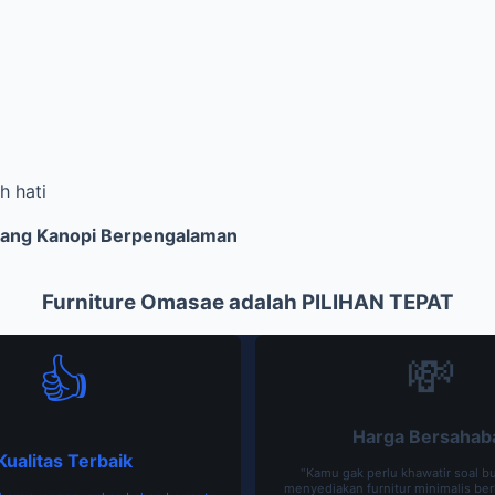
h hati
kang Kanopi Berpengalaman
Furniture Omasae adalah PILIHAN TEPAT
💸
👍
Harga Bersahab
Kualitas Terbaik
"Kamu gak perlu khawatir soal b
menyediakan furnitur minimalis berk