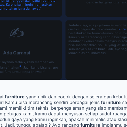
i hanya menggunakan bahan bermutu
dengan harga yang terjang
tas. Karena kami ingin memastikan
turmu tahan lama dan awet."
Terlebih lagi, ada juga kenalan yan
✍
custom bagus dan rekomendasi
Kursi
beritahukan ke teman-teman.
Ingin me
Kamu bisa merancang sendiri berbaga
membantu kamu dalam menyusun solusi
bisa mendapatkan solusi yang efisie
semuanya bisa kita buat. Jadi, ayo s
Ada Garansi
lemari hias hpl minimalis.
i layanan terbaik, kami memberikan
*
elama 1 tahun
. Jadi, kamu bisa tenang
ti furniturmu tanpa khawatir."
ai
furniture
yang unik dan cocok dengan selera dan kebu
r! Kamu bisa merancang sendiri berbagai jenis
furniture
se
ami memiliki tim teknisi berpengalaman yang siap memban
 petugas kami, kamu dapat menyusun setiap sudut ruanga
 peduli gaya yang kamu inginkan, apakah minimalis atau kla
t. Jadi, tunggu apalagi? Ayo rancang
furniture
impianmu se