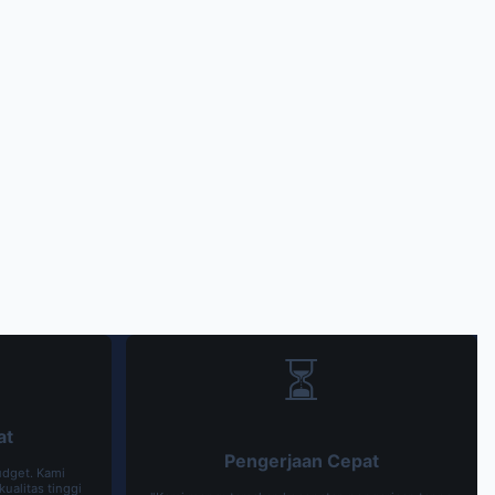
⏳
at
Pengerjaan Cepat
udget. Kami
ualitas tinggi