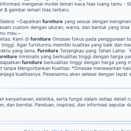
informasi mengenai model lemari kaca hias ruang tamu - S
t & gambar lemari hias terbaru.
i Selera: ~Dapatkan
furniture
yang sesuai dengan keingina
sain custom dengan ukuran, warna, dan bentuk yang bisa 
amu mau.~
litas: Kami di
furniture
Omasae fokus pada penggunaan b
s tinggi. Agar furniturmu memiliki kualitas yang baik dan 
waktu yang lama.
Furniture
Terjangkau yang Tahan Lama: `
urniture
minimalis yang berkualitas tinggi dengan harga ya
ndapatkan
furniture
berkualitas tinggi dengan harga yang m
at tanpa Mengorbankan Kualitas: *Omasae menawarkan hasi
njaga kualitasnya. Pesananmu akan selesai dengan tepat 
 kenyamanan, estetika, serta fungsi dalam setiap detail r
ien, dan bernilai. Panduan, inspirasi, dan informasi seputar