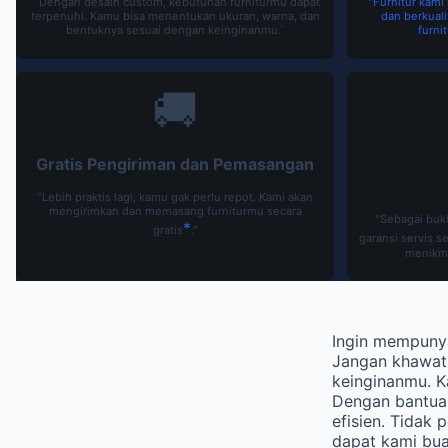
` Dengan desain custom, kebutuhan furniturmu dapat
"Furnitur kam
terpenuhi. Kamu bisa menentukan ukuran, warna, dan
dan berkuali
bentuknya sesuai dengan keinginanmu.`
furni
🚚
Gratis Pengiriman dan Pemasangan
"Lebih praktis lagi, kamu gak perlu repot. Kami akan
mengirimkan dan memasang furniturmu secara
"Sebagai bukt
*
gratis
."
garansi servis s
menikma
Ingin mempuny
Jangan khawati
keinginanmu. K
Dengan bantuan
efisien. Tidak
dapat kami bua