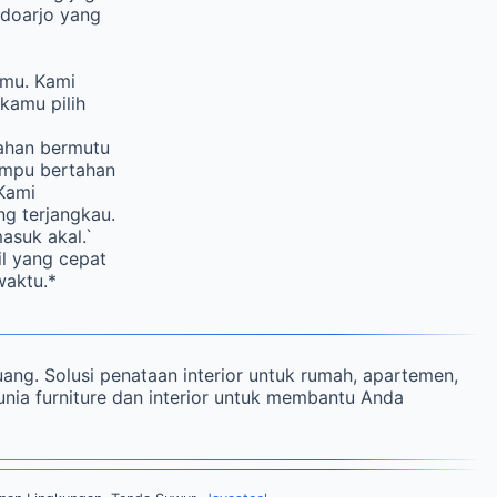
idoarjo yang
nmu. Kami
kamu pilih
ahan bermutu
mampu bertahan
Kami
ng terjangkau.
asuk akal.`
l yang cepat
waktu.*
uang. Solusi penataan interior untuk rumah, apartemen,
 dunia furniture dan interior untuk membantu Anda