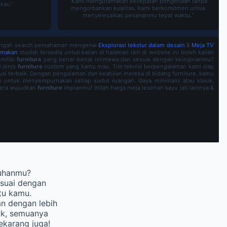
"Kami mengutamakan kecepatan pengerjaan tanpa
kau."
mengorbankan kualitas. Kami berkomitmen untuk
menyelesaikan pesananmu tepat waktu."
g tengah search pemahaman mengenai
Eksplorasi tekstur dalam desain
&
Meja TV
 makan
mudah tersedia untuk kalian di halaman lain di website ini boleh kalian
miliki
furniture
yang benar-benar istimewa dan sesuai dengan keinginanmu?
i jenis
furniture
custom yang kamu mau. Tim teknisi berpengalaman kami siap
 terbaik. Dengan pengalaman dan keahlian mereka di bidang furniture, kamu
n untuk menyempurnakan setiap sudut ruangan. Gaya minimalis atau klasik,
egera wujudkan
furniture
impianmu! Inilah harga meja lesehan kayu jati lainnya &
tuhanmu?
suai dengan
tu kamu.
n dengan lebih
sik, semuanya
karang juga!