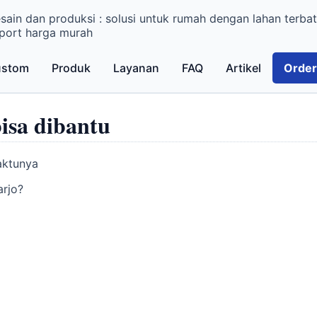
sain dan produksi : solusi untuk rumah dengan lahan terbat
port harga murah
ustom
Produk
Layanan
FAQ
Artikel
Order
isa dibantu
aktunya
arjo?